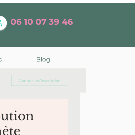
06 10 07 39 46
s
Blog
Connexion/Inscription
bution
nète