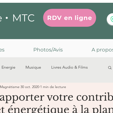
•
MTC
e
RDV en ligne
es
Photos/Avis
A propo
Energie
Musique
Livres Audio & Films
 Magnétisme
30 oct. 2020
1 min de lecture
'apporter votre contri
et énergétique à la pla