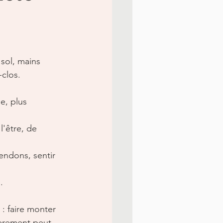
 sol, mains 
-clos.
e, plus 
l'être, de 
tendons, sentir 
.
: faire monter 
gèrement peut 