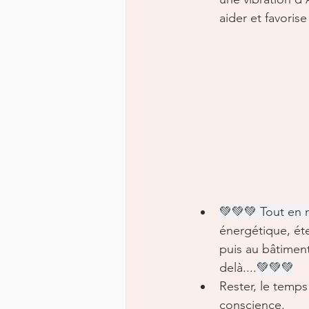
aider et favorise
💚💚💚 Tout en 
énergétique, éte
puis au bâtiment,
delà....
💚💚💚
Rester, le temps
conscience.