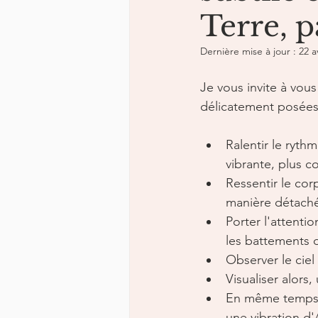
Terre, 
Dernière mise à jour :
22 a
Je vous invite à vous 
délicatement posées 
Ralentir le ryth
vibrante, plus c
Ressentir le cor
manière détach
Porter l'attentio
les battements d
Observer le ciel
Visualiser alors
En même temps, d
une vibration d