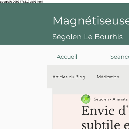
google5e90b547c217bb01.html
Magnétiseus
Ségolen Le Bourhis
Accueil
Séanc
Articles du Blog
Méditation
Ségolen - Anahata
Spiritualité
Envie d
subtile 