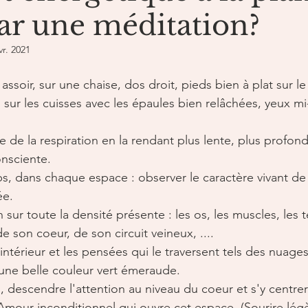
par une méditation?
vr. 2021
assoir, sur une chaise, dos droit, pieds bien à plat sur le
sur les cuisses avec les épaules bien relâchées, yeux mi
me de la respiration en la rendant plus lente, plus profond
onsciente.
ps, dans chaque espace : observer le caractère vivant de 
ée.
n sur toute la densité présente : les os, les muscles, les 
e son coeur, de son circuit veineux, ....
 intérieur et les pensées qui le traversent tels des nuages
, une belle couleur vert émeraude.
escendre l'attention au niveau du coeur et s'y centrer 
'Amour inconditionnel qui ouvre cet espace. (Sourire lé