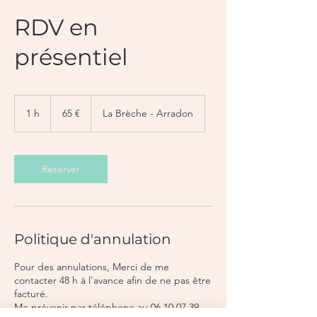
RDV en
présentiel
65
euros
1 h
1
65 €
La Brèche - Arradon
Réserver
Politique d'annulation
Pour des annulations, Merci de me
contacter 48 h à l'avance afin de ne pas être
facturé.
Me prévenir par téléphone au 06 10 07 39