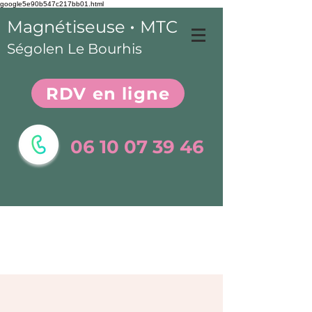
google5e90b547c217bb01.html
•
Magnétiseuse
MTC
Ségolen Le Bourhis
RDV en ligne
06 10 07 39 46