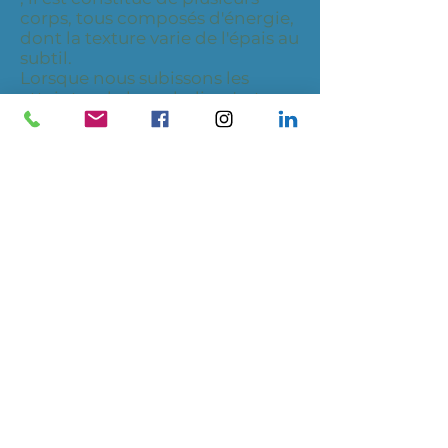
corps, tous composés d'énergie,
dont la texture varie de l'épais au
subtil.
Lorsque nous subissons les
atteintes de la maladie, c'est en
raison d'une rupture
d'harmonie, laquelle affecte
aussi bien notre âme que notre
physique. Le magnétisme,
médecine énergétique, prend
en compte tous les niveaux de
l'Etre pour une thérapie globale ;
il agit sur les effets ou
symptômes mais aussi sur les
causes.
Ne nécessitant aucune
absorption médicamenteuse, le
magnétisme est une médecine
non polluante et compatible
avec toutes les autres formes de
traitement.