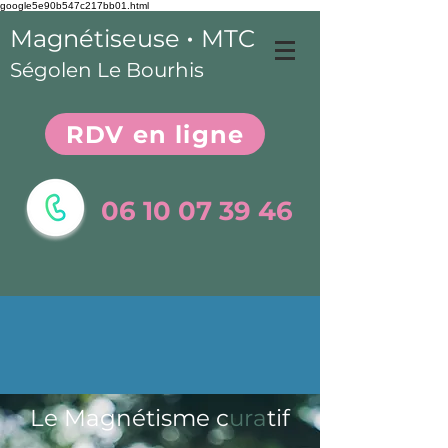
google5e90b547c217bb01.html
•
Magnétiseuse
MTC
Ségolen Le Bourhis
RDV en ligne
06 10 07 39 46
Le Magnétisme c
ura
tif