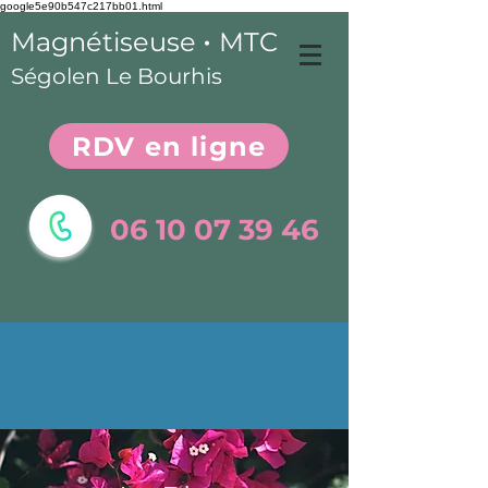
google5e90b547c217bb01.html
•
Magnétiseuse
MTC
Ségolen Le Bourhis
RDV en ligne
06 10 07 39 46