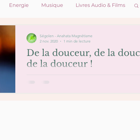
Energie
Musique
Livres Audio & Films
Ségolen - Anahata Magnétisme
2 nov. 2020
1 min de lecture
De la douceur, de la douc
de la douceur !
De la douceur, de la douceur, rien que de la douce