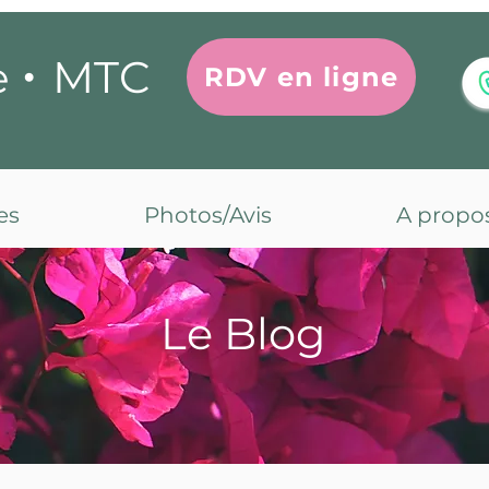
•
MTC
e
RDV en ligne
es
Photos/Avis
A propo
Le Blog