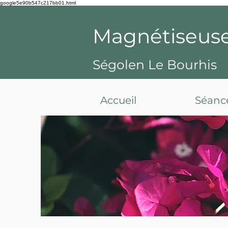
google5e90b547c217bb01.html
Magnétiseus
Ségolen Le Bourhis
Accueil
Séanc