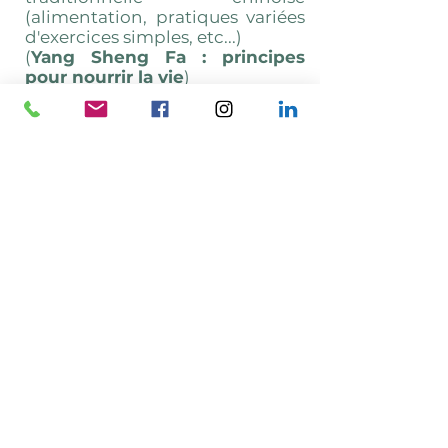
(alimentation, pratiques variées
d'exercices simples, etc...)
(
Yang Sheng Fa : principes
pour nourrir la vie
)
Le magnétisme est une pratique
énergétique naturelle et
ancestrale visant à favoriser la
détente, l’harmonisation et le
mieux-être global.
Cette approche soutient
l'énergie droite, la force
vitale (Zheng Qi) au sens de
la MTC et ne se substitue
pas à un avis et un suivi
médical conventionnel : elle
est COMPLEMENTAIRE.