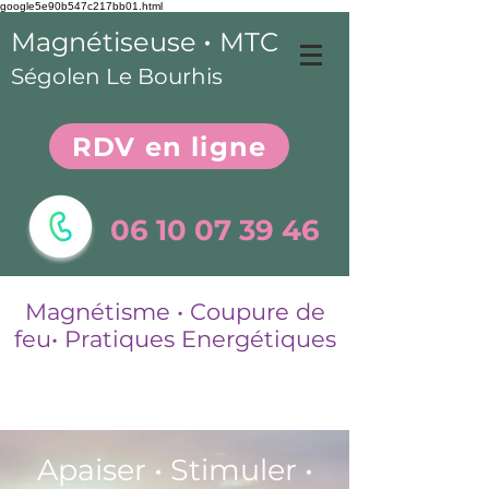
google5e90b547c217bb01.html
•
Magnétiseuse
MTC
Ségolen Le Bourhis
RDV en ligne
06 10 07 39 46
Magnétisme • Coupure de
feu• Pratiques Energétique
s​
Apaiser • Stimuler •