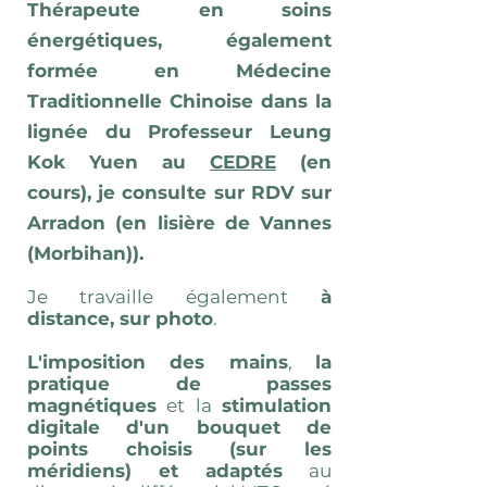
Thérapeute en soins
énergétiques, également
formée en Médecine
Traditionnelle Chinoise dans la
lignée du Professeur Leung
Kok Yuen au
CEDRE
(en
cours),
je consulte sur RDV sur
Arradon (en lisière de Vannes
(Morbihan)).
Je travaille également
à
distance, sur photo
.
L'imposition des mains
,
la
pratique de passes
magnétiques
et la
stimulation
digitale d'un bouquet de
points choisis (sur les
méridiens) et adaptés
au