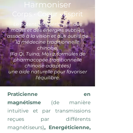
Harmoniser
Corps • Coeur • Esprit
Le potentiel "guérisseur" des
mains et des énergies subtiles,
associé à la vision et aux outils de
la médecine traditionnelle
chinoise,
(Fa Qi, Tuina, Moxa, formules de
pharmacopée traditionnelle
chinoise adaptées)
une aide naturelle pour favoriser
l'équilibre.
Praticienne en
magnétisme
(de manière
intuitive et par transmissions
reçues par différents
magnétiseurs)
, Energéticienne,