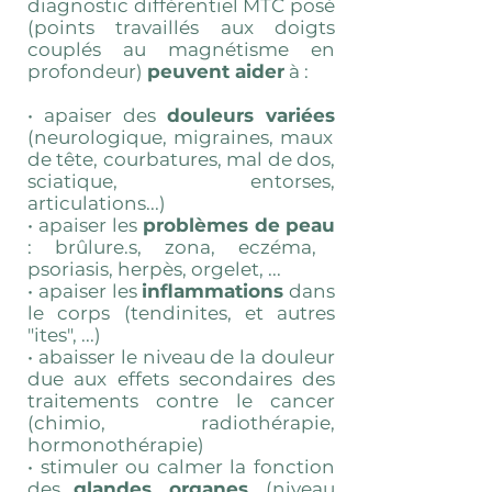
diagnostic différentiel MTC posé
(points travaillés aux doigts
couplés au magnétisme en
profondeur)
peuvent aider
à :
• apaiser des
douleurs variées
(neurologique, migraines, maux
de tête, courbatures, mal de dos,
sciatique, entorses,
articulations...)
• apaiser les
problèmes de
peau
: brûlure.s, zona, eczéma,
psoriasis, herpès, orgelet, ...
• apaiser les
inflammations
dans
le corps (tendinites, et autres
"ites", ...)
• abaisser le niveau de la douleur
due aux effets secondaires des
traitements
contre le cancer
(chimio, radiothérapie,
hormonothérapie)
• stimuler ou calmer la fonction
des
glandes
,
organes
, (niveau